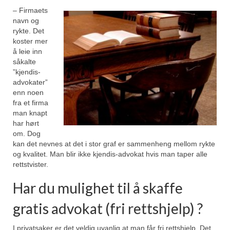
– Firmaets
navn og
rykte. Det
koster mer
å leie inn
såkalte
”kjendis-
advokater”
enn noen
fra et firma
man knapt
har hørt
om. Dog
kan det nevnes at det i stor graf er sammenheng mellom rykte
og kvalitet. Man blir ikke kjendis-advokat hvis man taper alle
rettstvister.
Har du mulighet til å skaffe
gratis advokat (fri rettshjelp) ?
I privatsaker er det veldig uvanlig at man får fri rettshjelp. Det