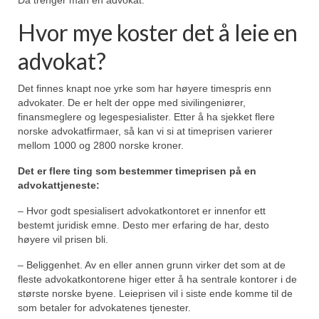
Da trenger man en advokat.
Hvor mye koster det å leie en
advokat?
Det finnes knapt noe yrke som har høyere timespris enn
advokater. De er helt der oppe med sivilingeniører,
finansmeglere og legespesialister. Etter å ha sjekket flere
norske advokatfirmaer, så kan vi si at timeprisen varierer
mellom 1000 og 2800 norske kroner.
Det er flere ting som bestemmer timeprisen på en
advokattjeneste:
– Hvor godt spesialisert advokatkontoret er innenfor ett
bestemt juridisk emne. Desto mer erfaring de har, desto
høyere vil prisen bli.
– Beliggenhet. Av en eller annen grunn virker det som at de
fleste advokatkontorene higer etter å ha sentrale kontorer i de
største norske byene. Leieprisen vil i siste ende komme til de
som betaler for advokatenes tjenester.