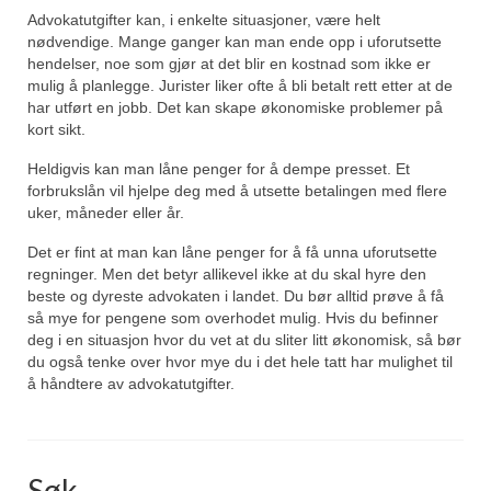
Advokatutgifter kan, i enkelte situasjoner, være helt
nødvendige. Mange ganger kan man ende opp i uforutsette
hendelser, noe som gjør at det blir en kostnad som ikke er
mulig å planlegge. Jurister liker ofte å bli betalt rett etter at de
har utført en jobb. Det kan skape økonomiske problemer på
kort sikt.
Heldigvis kan man låne penger for å dempe presset. Et
forbrukslån vil hjelpe deg med å utsette betalingen med flere
uker, måneder eller år.
Det er fint at man kan låne penger for å få unna uforutsette
regninger. Men det betyr allikevel ikke at du skal hyre den
beste og dyreste advokaten i landet. Du bør alltid prøve å få
så mye for pengene som overhodet mulig. Hvis du befinner
deg i en situasjon hvor du vet at du sliter litt økonomisk, så bør
du også tenke over hvor mye du i det hele tatt har mulighet til
å håndtere av advokatutgifter.
Søk